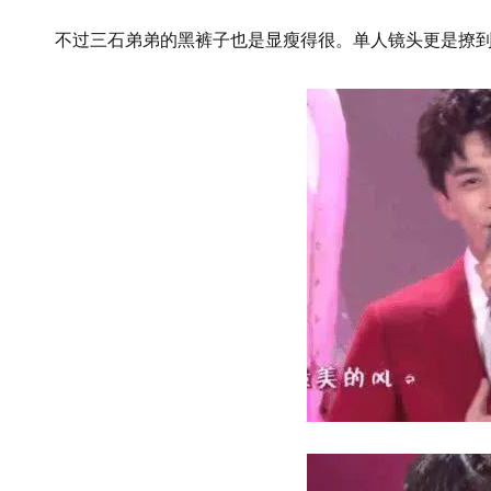
不过三石弟弟的黑裤子也是显瘦得很。单人镜头更是撩