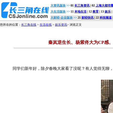
大资讯版块
>>
01
长三角资讯
| 02
上海大都市圈 s
大生活版块
>>
11
本地生活
| 12
教育
| 13
娱乐
|
大财经·企业版块
>>
21
财经快讯
| 22
科技频道
您所在的位置：
长三角在线
>
生活在线
>
娱乐资讯
> 浏览正文
秦岚逆生长、杨紫佟大为CP感
同学们新年好，除夕春晚大家看了没呢？有人觉得无聊，