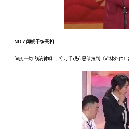
NO.7 闫妮干练亮相
闫妮一句“额滴神呀”，将万千观众思绪拉到《武林外传