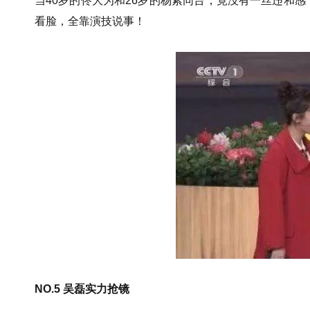
当40岁的佟大为和26岁的杨紫同台，竟没有一丝违和
看脸，全靠演技说事！
NO.5 吴磊实力抢镜