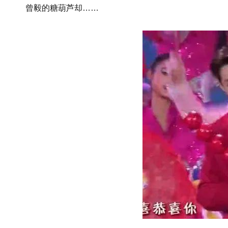
曾毅的糖葫芦却……