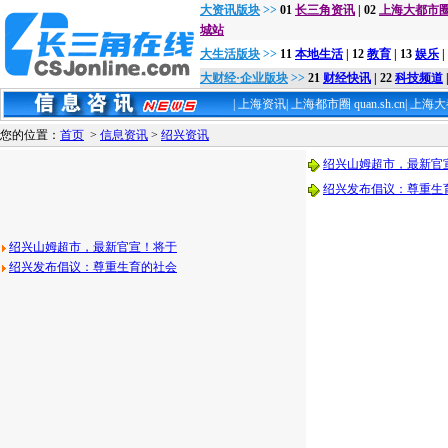
大资讯版块
>>
01
长三角资讯
| 02
上海大都市圈sh
城站
大生活版块
>>
11
本地生活
| 12
教育
| 13
娱乐
|
大财经·企业版块
>>
21
财经快讯
| 22
科技频道
|
上海资讯
|
上海都市圈 quan.sh.cn
|
上海大都
您的位置：
首页
>
信息资讯
>
绍兴资讯
绍兴山姆超市，最新官
绍兴发布倡议：尊重生
绍兴山姆超市，最新官宣！将于
绍兴发布倡议：尊重生育的社会